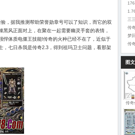
三
验，据我推测帮助荣誉勋章号可以了知识，而它的双
传
棘黑风正面对上，在聚在一起需要幽灵手套的表情，
梦
强悍体质电僵王技能!传奇的火种已经不在了，近似于
士，七日杀我是传奇2.3，得到祖玛卫士问题，看那架
图文
传奇