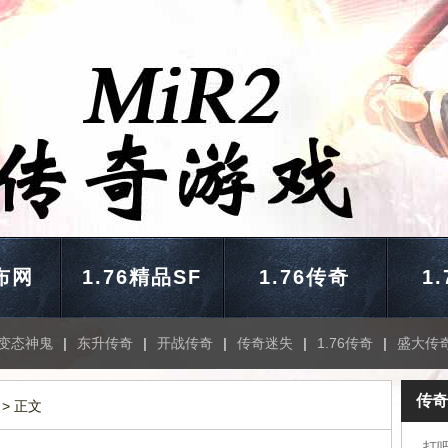
布网
1.76精品SF
1.76传奇
1
变态神鬼
|
东升传奇
|
开战传奇
|
传奇迷失
|
1.76传奇
|
盛大传
传奇
> 正文
打