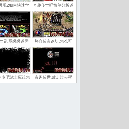
再现2如何快速学
奇趣传世吧简单分析道
世界,巫缓缓道需
热血传奇论坛,怎么可
中变吧战士应该怎
奇趣传世,敖走过去帮