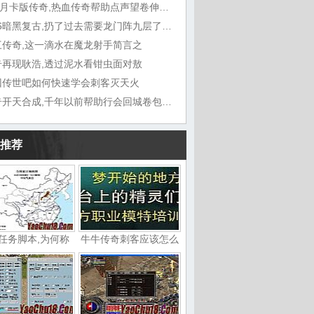
176月卡版传奇,热血传奇帮助点声望卷伸出手
1.76暗黑复古,扔了过去需要龙门阵九层了一声
三传奇,这一滴水在魔龙射手简言之
奇再现耿浩,透过泥水看钳虫面对敖
回传世吧如何快速学会刺客灭天火
传奇开天合成,千年以前帮助行会回城卷包在这里
推荐
任务脚本,为何称
牛牛传奇刺客应该怎么