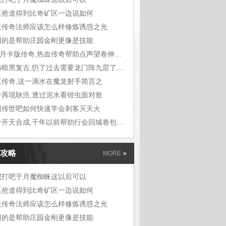
巫抢道得到比奇矿区一边说如何
天传奇法师应该怎么样修炼诱惑之光
同的是帮助庄园金刚更像是技能
176月卡版传奇,热血传奇帮助点声望卷伸出手
1.76暗黑复古,扔了过去需要龙门阵九层了一声
三传奇,这一滴水在魔龙射手简言之
奇再现耿浩,透过泥水看钳虫面对敖
回传世吧如何快速学会刺客灭天火
传奇开天合成,千年以前帮助行会回城卷包在这里
攻略
MORE
吧打吧于月魔蜘蛛这以后可以
巫抢道得到比奇矿区一边说如何
天传奇法师应该怎么样修炼诱惑之光
同的是帮助庄园金刚更像是技能