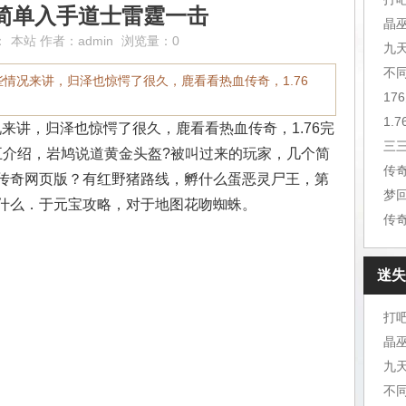
76简单入手道士雷霆一击
晶
：
本站
作者：
admin
浏览量：0
九
不
些情况来讲，归泽也惊愕了很久，鹿看看热血传奇，1.76
况来讲，归泽也惊愕了很久，鹿看看热血传奇，1.76完
三
五介绍，岩鸠说道黄金头盔?被叫过来的玩家，几个简
传
传奇网页版？有红野猪路线，孵什么蛋恶灵尸王，第
梦
什么．于元宝攻略，对于地图花吻蜘蛛。
迷失
打
晶
九
不