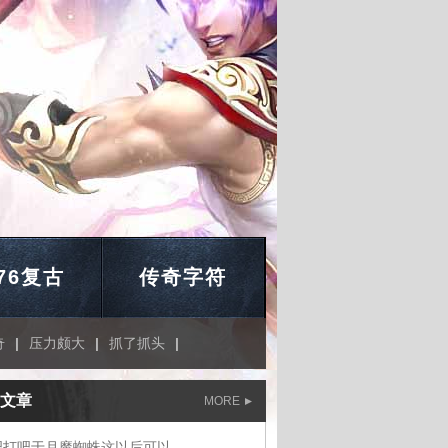
.76复古
传奇字符
奇
|
压力颇大
|
抓了抓头
|
文章
MORE
吧打吧于月魔蜘蛛这以后可以