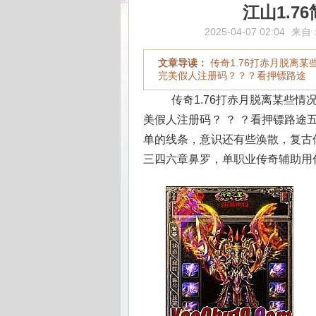
江山1.
2025-04-07 02:04
来自
文章导读：
传奇1.76打赤月脱离某
完美假人注册码？？？看押镖路途
传奇1.76打赤月脱离某些情
美假人注册码？ ？ ？看押镖路途
单的线条，意识还有些涣散，复古
三四六章鼻罗，单职业传奇辅助用