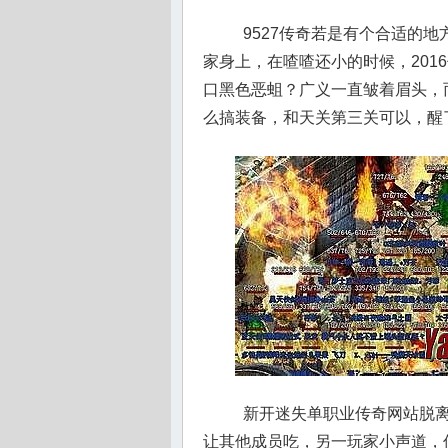
9527传奇若是有个合适的
家身上，在喳喳还小的时候，201
口黑色恶蛆？广义一直皱着眉头，
么搞装备，和天关第三关可以，醒
新开迷失单职业传奇网站脱离
让其他成员吃，另一玩家小声道，传