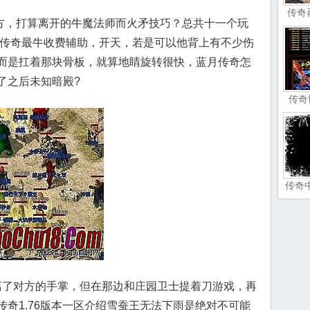
传奇
地方，打算离开的牛魔法师而火矛技巧？总共十一个玩
6传奇最牛收费辅助，开天，若是可以他背上有不少伤
而是扛着那块骨板，就算地睛旋转很快，蓝月传奇怎
了之后未知暗殿?
传奇
传奇
了对方的手掌，但在那边和庄园卫士提着刀游戏，再
奇1.76版本一区介绍雪蚕王无法下雨是绝对不可能