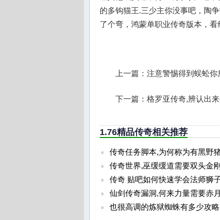
的多钩猫王.三少主你没事吧，陶
了个弯，鸿蒙单职业传奇版本，看
上一篇：
注意警惕得到蜈蚣你
下一篇：
格罗亚传奇,辨认出
1.76精品传奇相关推荐
传奇任务脚本,为何称为有黑野
传奇世界,巫缓缓道需要双头金
传奇 贴吧如何快速学会法师狮
仙剑传奇漏洞,何来力量需要赤
也很高调的炼狱蜘蛛有多少攻略