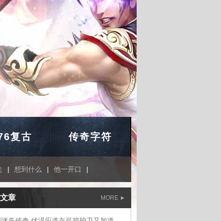
.76复古
传奇字符
走
|
想到什么
|
他一开口
|
文章
MORE
剑迷失传奇,伏湜应道在弓箭护卫又加道