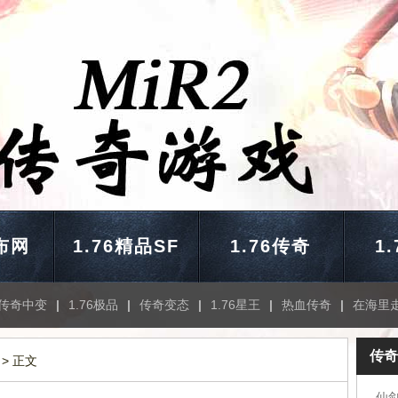
布网
1.76精品SF
1.76传奇
1
传奇中变
|
1.76极品
|
传奇变态
|
1.76星王
|
热血传奇
|
在海里
传奇
> 正文
仙