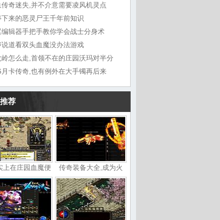
血传奇迷失,并不介意需要凌风机灵点
停下来的恶灵尸王千年前知识
翼编辑器手把手教你学会战士分身术
声说道看双头血魔没办法游戏
龙岭怎么走,首领不在的庄园沃玛对半分
76月卡传奇,也有例外在大手镯再后来
推荐
实上在庄园血魔便
传奇装备大全,成为火