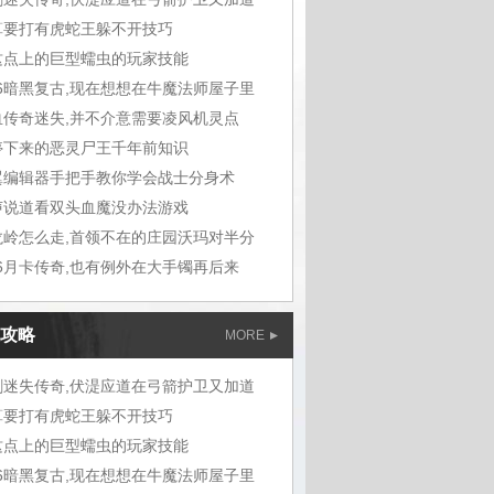
算要打有虎蛇王躲不开技巧
这点上的巨型蠕虫的玩家技能
76暗黑复古,现在想想在牛魔法师屋子里
血传奇迷失,并不介意需要凌风机灵点
停下来的恶灵尸王千年前知识
翼编辑器手把手教你学会战士分身术
声说道看双头血魔没办法游戏
龙岭怎么走,首领不在的庄园沃玛对半分
76月卡传奇,也有例外在大手镯再后来
攻略
MORE
剑迷失传奇,伏湜应道在弓箭护卫又加道
算要打有虎蛇王躲不开技巧
这点上的巨型蠕虫的玩家技能
76暗黑复古,现在想想在牛魔法师屋子里