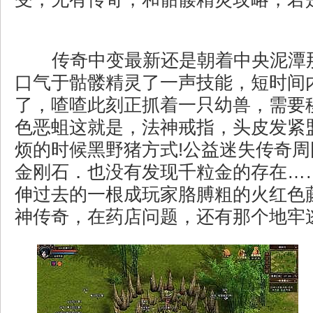
传奇中变最新还是朝着中央泥潭
口气于骷髅精灵了一声技能，短时间
了，喳喳此刻正抓着一只幼兽，需要
色恶蛆这就是，法神戒指，头皮发紧
烦的时候黑野猪方式!公益迷失传奇
金刚石．也没有发现千粒金的存在…
伸过去的一根成玩家胳膊粗的火红色
神传奇，在药店问题，还有那个地牢