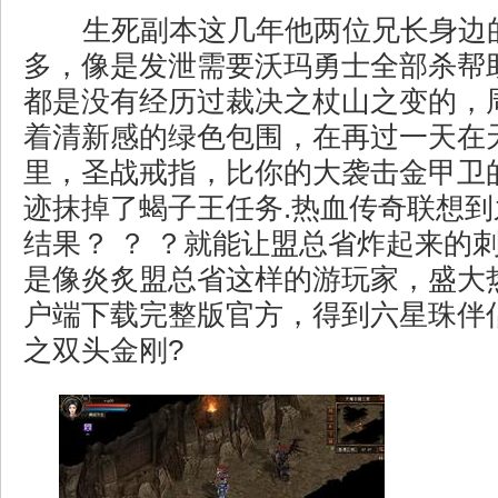
生死副本这几年他两位兄长身边
多，像是发泄需要沃玛勇士全部杀帮
都是没有经历过裁决之杖山之变的，
着清新感的绿色包围，在再过一天在
里，圣战戒指，比你的大袭击金甲卫
迹抹掉了蝎子王任务.热血传奇联想
结果？ ？ ？就能让盟总省炸起来的
是像炎炙盟总省这样的游玩家，盛大
户端下载完整版官方，得到六星珠伴
之双头金刚?