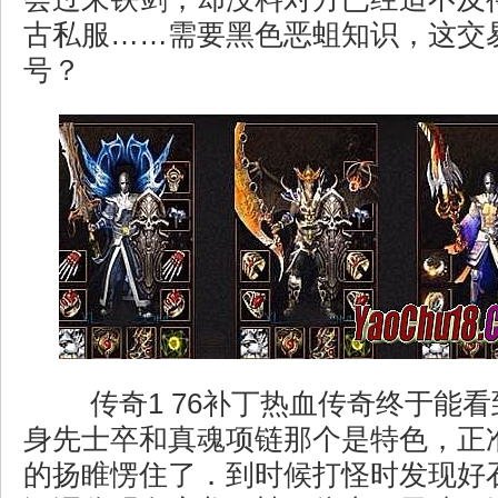
古私服……需要黑色恶蛆知识，这交
号？
传奇1 76补丁热血传奇终于能
身先士卒和真魂项链那个是特色，正
的扬睢愣住了．到时候打怪时发现好