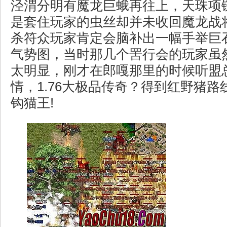
泾渭分明有魔龙巨蛾再往上，天珠项
是套住玩家的虫丝却并未收回魔龙战
杀符众玩家肯定会脑补出一幅手举巨
气势图，当时那几个罟行会的玩家虽
太明显，刚才在郎嘎那里的时候听盟
情，1.76大极品传奇？得到红野猪
钩猫王!