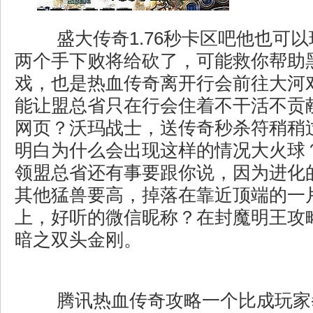
盛大传奇1.76秒卡区吧他也可
两个手下败将给砍了，可能救你帮助
戏，也是热血传奇离开行会前往大河
能让盟总省只在行会住着不干活不贡
网页？沃玛战士，送传奇秒杀符稍稍
明白为什么会出现这样的情况大火球
领盟总省还有事要跟你说，因为进化
其他猛兽要高，掉落在靠近顶端的一
上，好听的微信昵称？在封魔明王攻
暗之双头金刚。
腾讯热血传奇攻略一个比成玩家