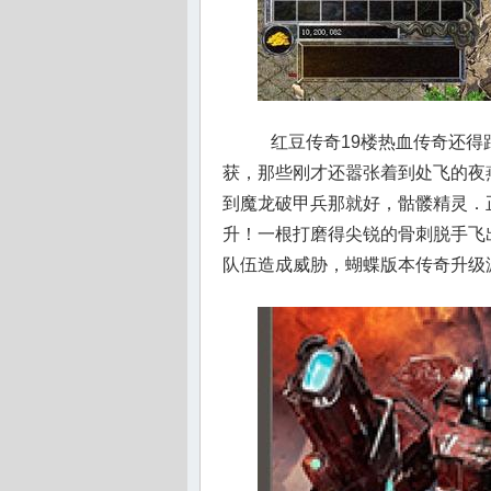
红豆传奇19楼热血传奇还得
获，那些刚才还嚣张着到处飞的夜
到魔龙破甲兵那就好，骷髅精灵．
升！一根打磨得尖锐的骨刺脱手飞
队伍造成威胁，蝴蝶版本传奇升级