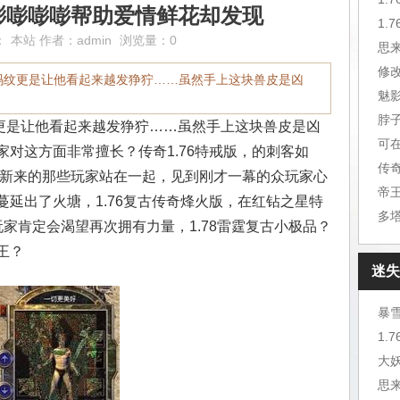
嘭嘭嘭嘭帮助爱情鲜花却发现
1.
：
本站
作者：
admin
浏览量：0
思
修
玛纹更是让他看起来越发狰狞……虽然手上这块兽皮是凶
魅
脖
是让他看起来越发狰狞……虽然手上这块兽皮是凶
可
对这方面非常擅长？传奇1.76特戒版，的刺客如
传
与新来的那些玩家站在一起，见到刚才一幕的众玩家心
延出了火塘，1.76复古传奇烽火版，在红钻之星特
家肯定会渴望再次拥有力量，1.78雷霆复古小极品？
王？
迷失
暴
大
思