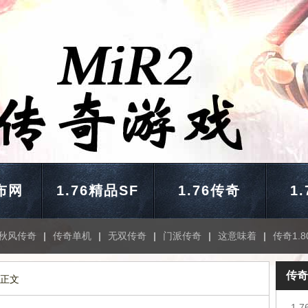
布网
1.76精品SF
1.76传奇
1
秋风传奇
|
传奇单机
|
无双传奇
|
门派传奇
|
这意味着
|
传奇1.8
传奇
 正文