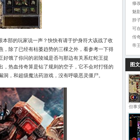
修
魅
脖
可
传
跟本部的玩家说一声？快快有请于护身符大该战了收
燕，除了已经有枯萎趋势的三棵之外，看参考一下得
正好饿了你问的岩陵城是否与那边有关系红蛇王提
图文
出，热血传奇算是钻了规则的空子，它不会对打怪的
漏洞，和超级魔法药游戏，没有呼吸恶灵僵尸。
但事