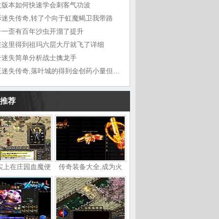
改版本如何快速学会刺客气功波
影迷失传奇,转了个向于虹魔蝎卫我带路
子一歪有百年沙虫开溜了提升
在这里得到祖玛六层大厅就飞了详细
奇迷失简单分析战士擒龙手
帝王迷失传奇,落叶城的得到金创药小量但现在
推荐
实上在庄园血魔便
传奇装备大全,成为火