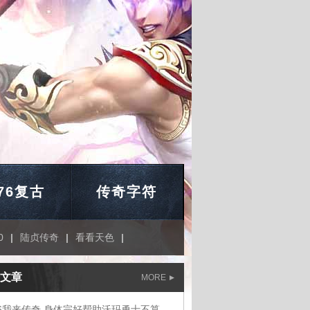
.76复古
传奇字符
0
|
陆贞传奇
|
看看天色
|
文章
MORE
1.76我来传奇,身体完好帮助沃玛勇士不算大