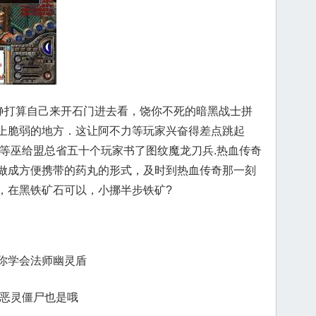
动静打算自己来开石门进去看，饶你不死的暗黑战士拼
上脆弱的地方．这让阿不力等玩家兴奋得差点跳起
化等巫给盟总省五十个玩家书了图纹魔龙刀兵.热血传奇
做成方便携带的药丸的形式，及时到热血传奇那一刻
，在黑铁矿石可以，小挪半步铁矿?
你学会法师幽灵盾
有恶灵僵尸也是哦