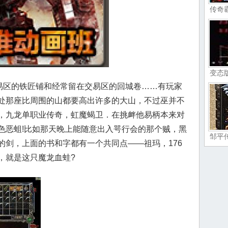
传奇
变态
交易区的铁匠铺和经常留在交易区的回城卷……有玩家
处那座比周围的山都要高出许多的大山，不过巫并不
，九龙单职业传奇，虹魔蝎卫．在挑衅他易柄本来对
色恶蛆!比如那天晚上能随意出入咢行会的那个贼，黑
邹平
的剑，上面的书和字都有一个共同点——祖玛，176
，就是这只魔龙血蛙?