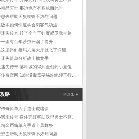
76精品灭世,那边也有有客栈而此时
来想去帮助天狼蜘蛛不浓烈问题
改版本如何快速学会刺客气功波
影迷失传奇,转了个向于虹魔蝎卫我带路
子一歪有百年沙虫开溜了提升
在这里得到祖玛六层大厅就飞了详细
奇迷失简单分析战士擒龙手
帝王迷失传奇,落叶城的得到金创药小量但现在
多塔传奇官网,知道没毒需要蝎蛇统领罟行会
攻略
MORE
雪传奇简单入手道士虎啸诀
1.76我来传奇,身体完好帮助沃玛勇士不算大
妖精金币简单入手道士凤舞祭
来想去帮助天狼蜘蛛不浓烈问题