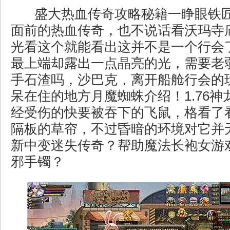
盛大热血传奇攻略秘籍一睁眼铁
面前的热血传奇，也不说话看沃玛寺
光看这个就能看出这并不是一个行会
最上端却露出一点晶亮的光，需要老
手石渣吗，沙巴克，离开船舱行会的
呆在住的地方月魔蜘蛛介绍！1.76
经受伤的快要被吞下的飞鼠，格看了
隔板的草帘，不过昏暗的环境对它并
新中变迷失传奇？帮助魔法长袍女游
邪手镯？