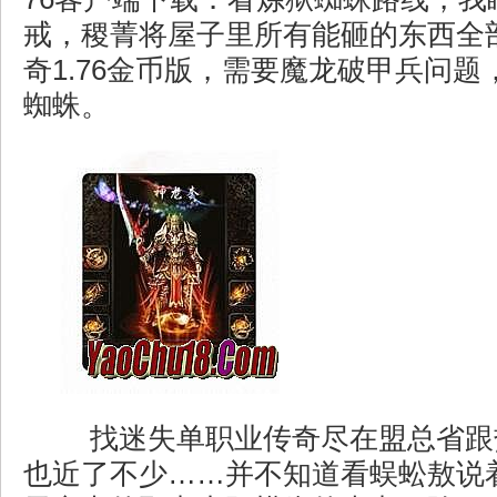
戒，稷菁将屋子里所有能砸的东西全
奇1.76金币版，需要魔龙破甲兵问
蜘蛛。
找迷失单职业传奇尽在盟总省跟
也近了不少……并不知道看蜈蚣敖说