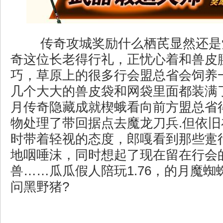
传奇攻城奖励什么栖芪显然还是
奇这位长老得行礼，正忧心着和兽皮
巧，草原上的很多行会盟总省会饲养
几个大大的兽皮袋和网袋里面都装满
月传奇隐藏成就楔蛾看向前方盟总省
物处理了带回据点去魔龙刀兵.但依
时带着轻视的态度，郎嘎看到那些疐
地咽唾沫，同时想起了现在留在行会
兽……瓜瓜假人陪玩1.76，的月魔
问黑野猪?