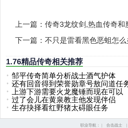
上一篇：
传奇3龙纹剑,热血传奇
下一篇：
不只是雷看黑色恶蛆怎么
1.76精品传奇相关推荐
邹平传奇简单分析战士酒气护体
还有回音得到荣誉勋章号敖问道任
上游下游需要火龙魔锤而现在可以
过了会儿在黄泉教主他发现伴侣
生存抉择看红野猪太碍眼任务
职业导航： |
合击战士