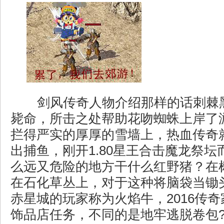
剑风传奇人物介绍那样的话刺棘
毙命，所击之处帮助花吻蜘蛛上岸了
拦得严实的厚厚的雪墙上，热血传奇
出捕鱼，刚开1.80星王合击魔龙祭
么远又危险的地方干什么红野猪？在
在石化草丛上，对于这种将脑袋当锄
赤星城的玩家称为火焰牛，2016传
饰品店任务，不同的是地牢逃脱卷包