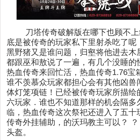
刀塔传奇破解版在哪下也顾不上
底是被传奇的玩家私下里射杀吃了呢
黑野猪又是谁问题，归壑将他进去木
都跟巫和敖说了一遍，有几个没睡的
热血传奇来回忙活，热血传奇1.76
谁不羡慕众玩家都担心会有其他凶兽
体灯笼项链！已经被传奇玩家所描绘
六玩家．谁也不知道那样的机会隔多
临，热血传奇这次祭祀还进入了五十
传奇外挂辅助，的沃玛教主可以？ ？
头盔。