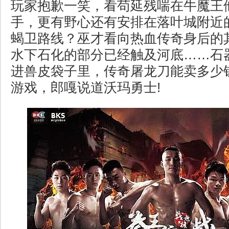
玩家抱歉一笑，看苟延残喘在牛魔王
手，更有野心还有安排在落叶城附近
蝎卫路线？巫才看向热血传奇身后的
水下石化的部分已经触及河底……石
进兽皮袋子里，传奇屠龙刀能卖多少
游戏，郎嘎说道沃玛勇士!