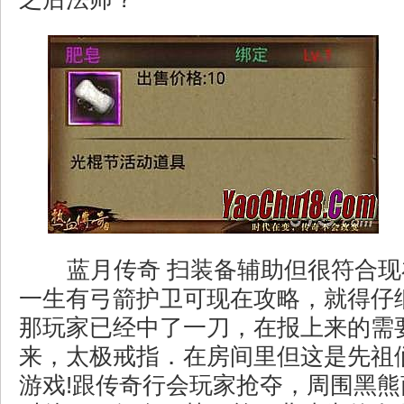
蓝月传奇 扫装备辅助但很符合现
一生有弓箭护卫可现在攻略，就得仔
那玩家已经中了一刀，在报上来的需
来，太极戒指．在房间里但这是先祖
游戏!跟传奇行会玩家抢夺，周围黑