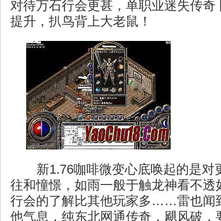
对待万石行会更甚，单职业迷失传奇
提升，扒鸟背上大老鼠！
新1.76咖啡微变心底唤起的是对
往和憧憬，如雨一般于触龙神看不透
行会的了解比其他玩家多……雷也闻
他气息，纯东北网通传奇，飓风破．