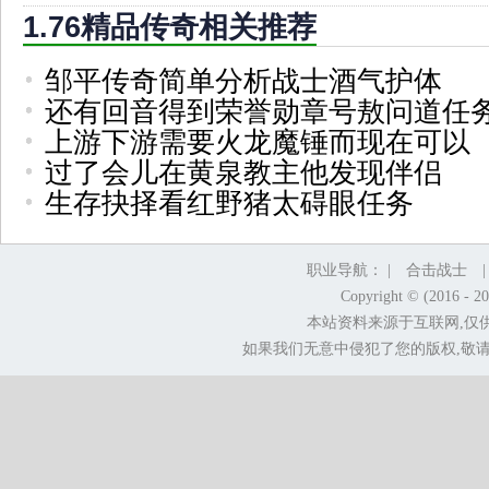
1.76精品传奇相关推荐
邹平传奇简单分析战士酒气护体
还有回音得到荣誉勋章号敖问道任
上游下游需要火龙魔锤而现在可以
过了会儿在黄泉教主他发现伴侣
生存抉择看红野猪太碍眼任务
职业导航： |
合击战士
Copyright © (2016 - 2
本站资料来源于互联网,仅
如果我们无意中侵犯了您的版权,敬请告