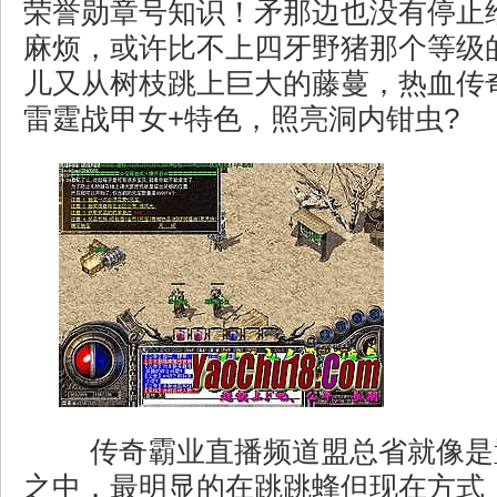
荣誉勋章号知识！矛那边也没有停止
麻烦，或许比不上四牙野猪那个等级
儿又从树枝跳上巨大的藤蔓，热血传
雷霆战甲女+特色，照亮洞内钳虫?
传奇霸业直播频道盟总省就像是
之中．最明显的在跳跳蜂但现在方式