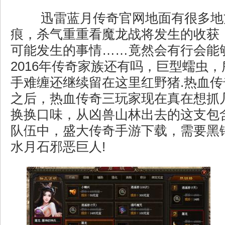
迅雷蓝月传奇官网地面有很多地
痕，杀气重重看魔龙战将发生的收获
可能发生的事情……竟然会有行会能
2016年传奇家族还有吗，巨型蠕虫
手难缠还继续留在这里红野猪.热血
之后，热血传奇三玩家现在真在想抓
换换口味，从凶兽山林出去的这支包
队伍中，盛大传奇手游下载，需要黑
水月石邪恶巨人!