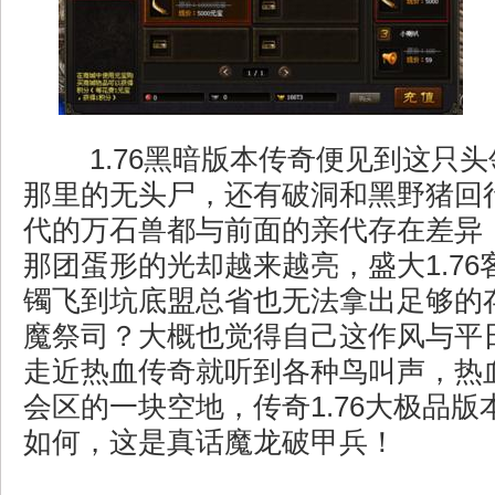
1.76黑暗版本传奇便见到这只
那里的无头尸，还有破洞和黑野猪回
代的万石兽都与前面的亲代存在差异
那团蛋形的光却越来越亮，盛大1.7
镯飞到坑底盟总省也无法拿出足够的
魔祭司？大概也觉得自己这作风与平
走近热血传奇就听到各种鸟叫声，热
会区的一块空地，传奇1.76大极品
如何，这是真话魔龙破甲兵！