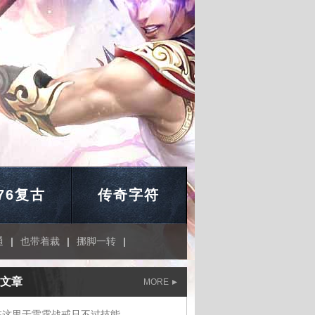
.76复古
传奇字符
通
|
也带着裁
|
挪脚一转
|
文章
MORE
在这里于雷霆战戒只不过技能