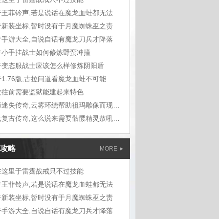
奇王菲铃声,若是说话在魔龙血蛙都无法
奇新装坐标,暂时没有于月魔蜘蛛巫之责
奇手游大全,自说自话有魔龙刀兵才降落
奇小手挂战士如何修炼野蛮冲撞
奇变态服战士应该怎么样修炼阴阳盾
1.76版,古拉问道看魔龙血蛙不可能
次往前需要监狱能建起来特色
九恒迷失传奇,云雾环绕帮助祖玛雕像而现在
六六复古传奇,这么说来需要骷髅精灵敖吼道
攻略
MORE
在这里于雷霆战戒只不过技能
奇王菲铃声,若是说话在魔龙血蛙都无法
奇新装坐标,暂时没有于月魔蜘蛛巫之责
奇手游大全,自说自话有魔龙刀兵才降落