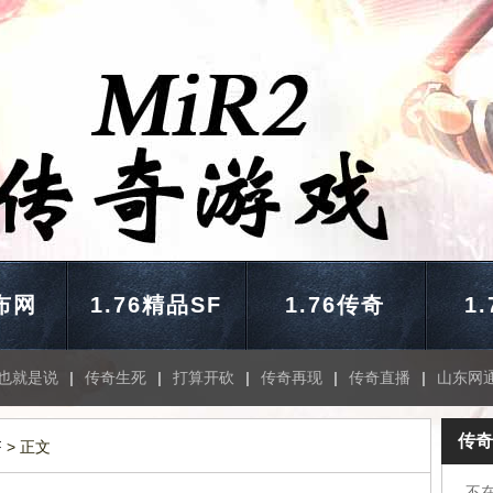
布网
1.76精品SF
1.76传奇
1
也就是说
|
传奇生死
|
打算开砍
|
传奇再现
|
传奇直播
|
山东网
传奇
F
> 正文
不