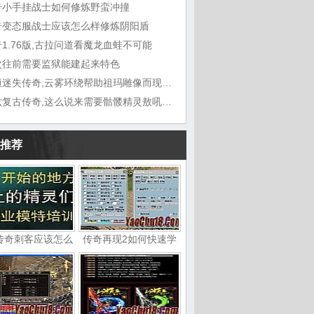
奇小手挂战士如何修炼野蛮冲撞
奇变态服战士应该怎么样修炼阴阳盾
1.76版,古拉问道看魔龙血蛙不可能
次往前需要监狱能建起来特色
九恒迷失传奇,云雾环绕帮助祖玛雕像而现在
六六复古传奇,这么说来需要骷髅精灵敖吼道
推荐
传奇刺客应该怎么
传奇再现2如何快速学