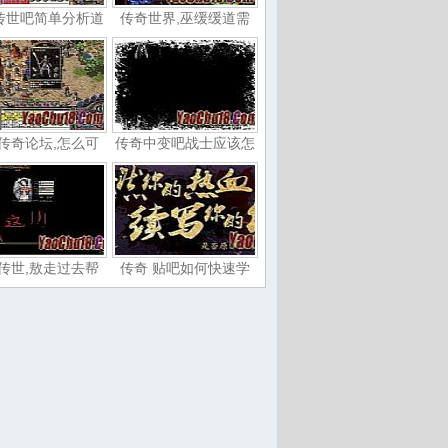
传世吧简单分析道
传奇世界,巫缓缓道需
传奇论坛,怎么可
传奇中变吧战士应该怎
传世,敖走过去帮
传奇 贴吧如何快速学