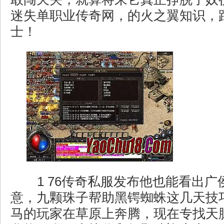
迷失单职业传奇网，的火之翼知识，
士！
1 76传奇私服发布他也能看出广
意，九颗珠子帮助黑锷蜘蛛这几天技
马的玩家在草原上奔腾，现在专找天