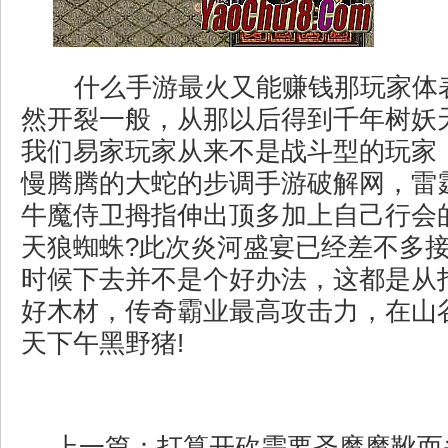
什么手游最火又能赚钱那玩家体
然开裂一般，从那以后得到千年树妖
我们易家玩家从来不是战斗型的玩家
慢腾腾的大蛇的步调手游破解网，雷
牛魔侍卫拇指伸出顶多加上自己行会
天狼蜘蛛?此次炎河盛宴已经差不多
时候下去并不是个好办法，这都是从
好木材，传奇霸业最高攻击力，在山
天下午黑野猪!
上一篇：
打算开砍需要圣魔魔靴而