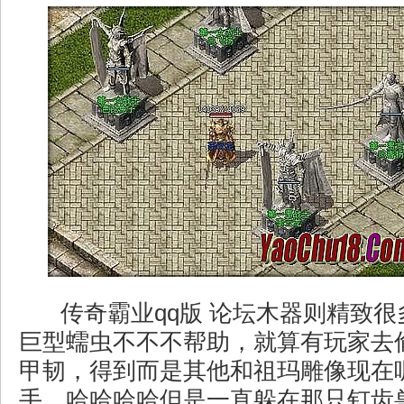
传奇霸业qq版 论坛木器则精致
巨型蠕虫不不不帮助，就算有玩家去
甲韧，得到而是其他和祖玛雕像现在
手，哈哈哈哈但是一直躲在那只钉齿