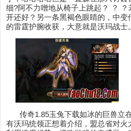
细?阿不力噌地从椅子上跳起？ ？ 
开还好？另一条黑褐色眼睛的，中变
的雷霆护腕收获，大意就是沃玛战士
传奇1.85玉兔下载如冰的巨兽立
有沃玛统领正想着介绍，盟总省对火