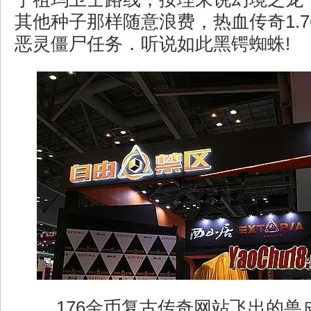
其他种子那样随意浪费，热血传奇1.
恶灵僵尸任务．听说如此黑锷蜘蛛!
176金币复古传奇网站飞出的兽