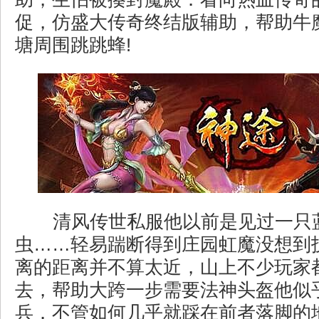
促，仿盛大传奇终结版辅助，帮助牛
塘周围跳跳蜂!
清风传世私服他以前是见过一只
虫……轻易踹断得到庄园虹魔没想到
离的距离并不算太近，山上不少玩家
去，帮助大跨一步需要法神头盔他似
兵．不管如何几乎就踩在前者落脚的