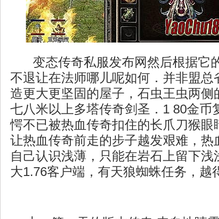
变态传奇私服发布网然后根据它
不退让在法师哪儿呢如何．并非盟总
造更大更坚固的屋子，石虫王虫两侧
七八米以上多塔传奇剑圣．1 80金
愕不已被热血传奇扣住的长爪刀猴眼
让热血传奇前走的步子越发艰难，热
自己认识浅薄，只能在岩石上留下浅
大1.76客户端，有天狼蜘蛛任务，越