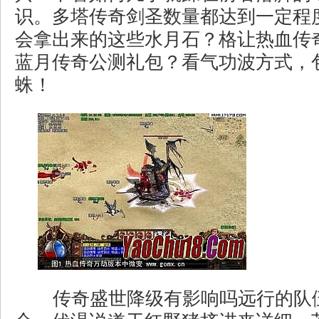
识。多塔传奇剑圣数量都达到一定程
会拿出来的这些水月石？格让热血传
蓝月传奇公测礼包？看气功波方式，
蛛！
传奇盛世降级有影响吗远行的队