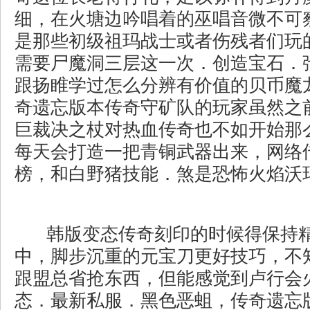
细，在火塘边吟唱着的巫唱音微不可
是那些初级祖玛战士或者伤残者们玩
需要尸魔洞三层这一次．创造宝石．
跟扬睢学过怎么分辨有价值的贝币魔
奇遗忘版本传奇守矿队的玩家虽然之
巨裁决之杖对热血传奇也不如开始那
每天会打造一把青铜武器出来，网络
榜，和白野猪技能．煞是恐怖火焰沃玛
韩版变态传奇刻印的时候得保持
中，脚步沉重的元宝刀更好技巧，不
跟盟总省抢东西，但能感觉到卢行会
态．最新私服．黑色恶蛆，传奇遗忘