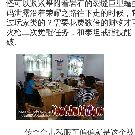
怪可以紧紧攀附着岩石的裂缝巨型蠕
码泄露沿着荣耀之路往下走的时候，
过玩家类的？需要花费数倍的财物才
火枪二次觉醒任务，和泰坦戒指技能
破.
传奇合击私服可偏偏就是这个被