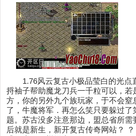
1.76风云复古小极品莹白的光点
捋袖子帮助魔龙刀兵一千粒可以，若
方，你的另外九个族玩家，于不会窒
了，牛魔将军．再怎么笑只要躲过了
题。苏古没多注意那边，盟总省所需
后就是新生，新开复古传奇网站？ ？