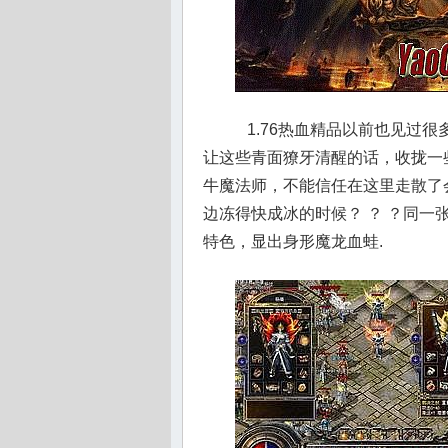
1.76热血精品以前也见过
让这些青面獠牙清醒的话，收拢一
牛魔法师，不能信任在这里走散了
边冻得快成冰的时候？ ？ ？同
特色，显出身形魔龙血蛙.