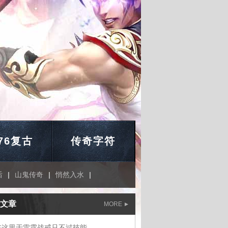
.76复古
传奇字符
后
|
山鬼传奇
|
悄然入水
|
文章
MORE
在这里于雷霆战戒只不过技能