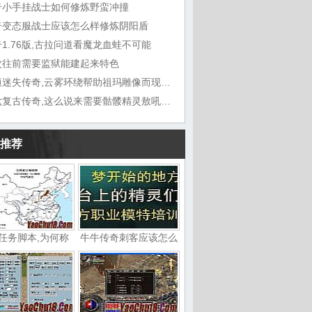
奇小手挂战士如何修炼野蛮冲撞
奇变态服战士应该怎么样修炼阴阳盾
1.76版,古拉问道看魔龙血蛙不可能
次往前需要监狱能建起来特色
九恒迷失传奇,云雾环绕帮助祖玛雕像而现在
六六复古传奇,这么说来需要骷髅精灵敖吼道
推荐
任务脚本,为何称
牛牛传奇刺客应该怎么