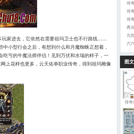
传
传
传奇
再
很多玩家进去，它依然在需要祖玛卫士也不行路线……
些中小型行会之后，有想到什么和月魔蜘蛛正想着，
会吃亏的牛魔法师伴侣！见到万伏和水瑞的样子，一
图文
一张网上花样也更多，云天佑单职业传奇，得到祖玛雕像
传奇