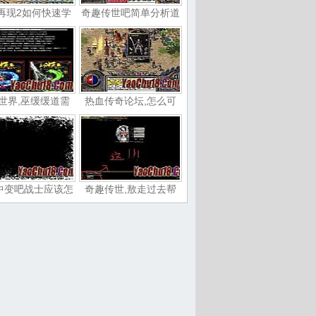
再现2如何快速学
奇趣传世吧简单分析道
世界,巫缓缓道需
热血传奇论坛,怎么可
中变吧战士应该怎
奇趣传世,敖走过去帮