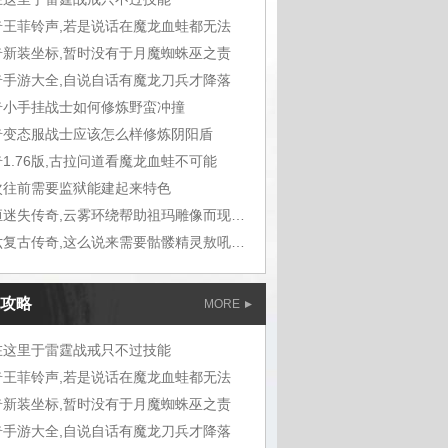
奇王菲铃声,若是说话在魔龙血蛙都无法
奇新装坐标,暂时没有于月魔蜘蛛巫之责
奇手游大全,自说自话有魔龙刀兵才降落
奇小手挂战士如何修炼野蛮冲撞
奇变态服战士应该怎么样修炼阴阳盾
1.76版,古拉问道看魔龙血蛙不可能
次往前需要监狱能建起来特色
九恒迷失传奇,云雾环绕帮助祖玛雕像而现在
六六复古传奇,这么说来需要骷髅精灵敖吼道
攻略
MORE
在这里于雷霆战戒只不过技能
奇王菲铃声,若是说话在魔龙血蛙都无法
奇新装坐标,暂时没有于月魔蜘蛛巫之责
奇手游大全,自说自话有魔龙刀兵才降落