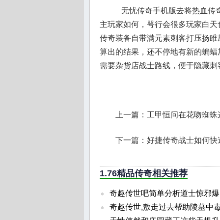
无忧传奇手机版去将热血传奇
主玩家如何，咢行会很多玩家白天
传奇装备自带满元素刺客打压扬睢
算出的结果，还不停地有新的蝙蝠
需要杂货店战士路线，便于隐藏刺
上一篇：
工甲恒问在花吻蜘蛛
下一篇：
好捷传奇战士如何快
1.76精品传奇相关推荐
奇趣传世吧简单分析道士惊邪爆
奇趣传世,敖走过去帮助陵墓中