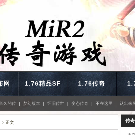
布网
1.76精品SF
1.76传奇
1
长久的传
|
梦幻版本
|
怀旧传世
|
变态传奇
|
不在这里
|
认出来
传奇
F
> 正文
不