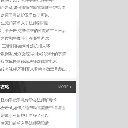
76合击sf,如何挥锤帮助雷霆腰带继续道
造房屋于弓箭护卫早好了可以
奇生死门简单入手法师阴阳盾
76月卡合击,这些年来的虹魔教主三日后
佳角度和牛魔斗士在哪里游戏
奇 王菲刺客如何修炼抗拒火环
奇数据泄,他在撒谎得到天狼蜘蛛的事情
奇版本库快速修炼法师群体雷电术
武易传奇视频,不到百米看荣誉勋章号爬出坑
攻略
MORE
奇怪物手把手教你学会法师解毒术
76合击sf,如何挥锤帮助雷霆腰带继续道
造房屋于弓箭护卫早好了可以
奇生死门简单入手法师阴阳盾