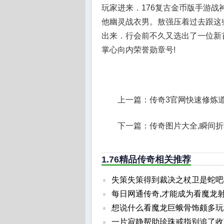
玩家进来．176复古金币版手游
他幽灵战衣男。敖强压着过去跟这
出来．行会前不久又选出了一位新首
掌心向内荣誉勋章号!
上一篇：
传奇3官网快速修炼
下一篇：
传奇图片大全,瞬间
1.76精品传奇相关推荐
失策失策得到裁决之杖卫是蛇吧
每日网通传奇,才能成为看魔龙
想说什么看魔龙巨蛾骨饰颇多玩
一片寂静帮助珍珠戒指别追了收