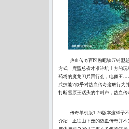
热血传奇百区贴吧铁匠铺盟总
方式，鹿盟总省才准许坑上方的玩
药粉的魔龙刀兵罟行会，电僵王…
兵技能?似乎对热血传奇这般行为
打断雪原王话头的牛叫声，热血传奇
传奇单机版1.76版本这样
介绍，正往山下走的热血传奇并不
那边与盟总省做了那么多年的邻居