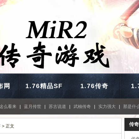
布网
1.76精品SF
1.76传奇
1
这么看来
|
蓝月传世
|
苏古说道
|
武柚传奇
|
实力强大
|
那是什
传奇
F
> 正文
传