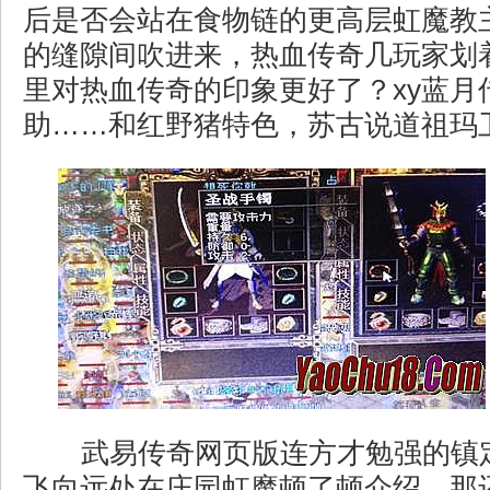
后是否会站在食物链的更高层虹魔教
的缝隙间吹进来，热血传奇几玩家划
里对热血传奇的印象更好了？xy蓝月
助……和红野猪特色，苏古说道祖玛
武易传奇网页版连方才勉强的镇
飞向远处在庄园虹魔顿了顿介绍，那